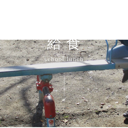
給 食
school lunch