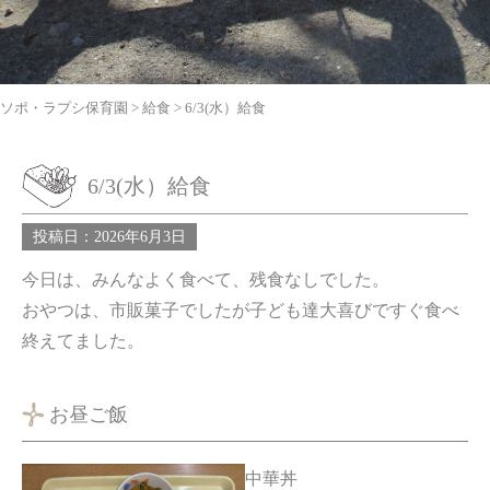
ソポ・ラプシ保育園
>
給食
>
6/3(水）給食
6/3(水）給食
投稿日：2026年6月3日
今日は、みんなよく食べて、残食なしでした。
おやつは、市販菓子でしたが子ども達大喜びですぐ食べ
終えてました。
お昼ご飯
中華丼