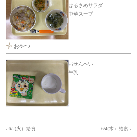
はるさめサラダ
中華スープ
おやつ
おせんべい
牛乳
6/2(火）給食
6/4(木）給食
«
»