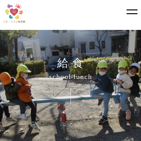
?>
Skip
to
content
給 食
school lunch