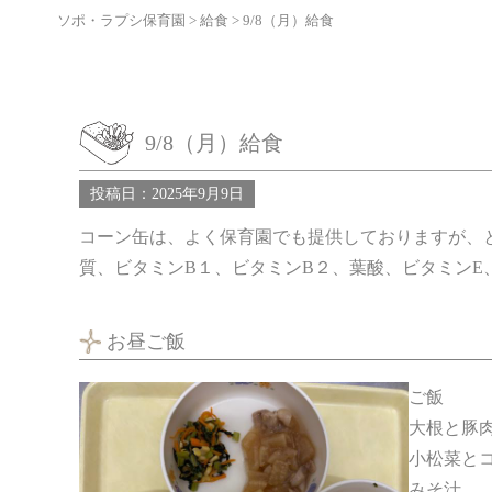
ソポ・ラプシ保育園
>
給食
>
9/8（月）給食
9/8（月）給食
投稿日：2025年9月9日
コーン缶は、よく保育園でも提供しておりますが、
質、ビタミンB１、ビタミンB２、葉酸、ビタミン
お昼ご飯
ご飯
大根と豚
小松菜と
みそ汁