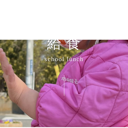
給 食
school lunch