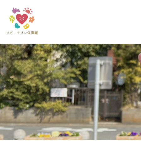
?>
Skip
to
content