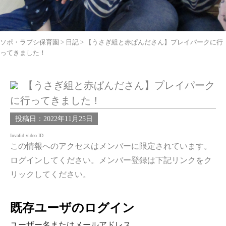
ソポ・ラプシ保育園
>
日記
>
【うさぎ組と赤ぱんださん】プレイパークに行
ってきました！
【うさぎ組と赤ぱんださん】プレイパーク
に行ってきました！
投稿日：2022年11月25日
Invalid video ID
この情報へのアクセスはメンバーに限定されています。
ログインしてください。メンバー登録は下記リンクをク
リックしてください。
既存ユーザのログイン
ユーザー名またはメールアドレス