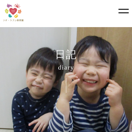
Skip
to
content
日記
diary