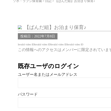
ソポ・ラプシ保育園
>
日記
>
【ぱんだ組】お泊まり保育♪
【ぱんだ組】お泊まり保育♪
投稿日：2022年7月8日
Invalid video IDInvalid video IDInvalid video IDInvalid video ID
この情報へのアクセスはメンバーに限定されていま
既存ユーザのログイン
ユーザー名またはメールアドレス
パスワード