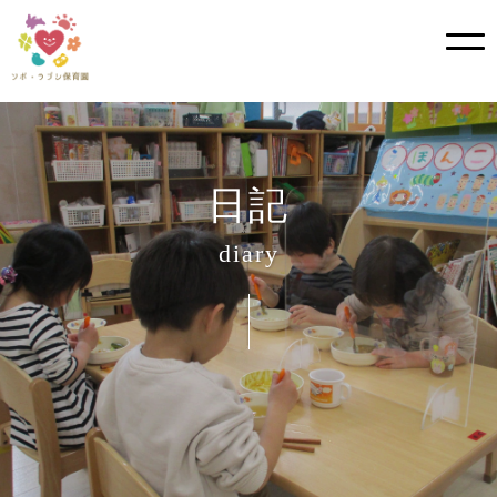
Skip
to
content
日記
diary