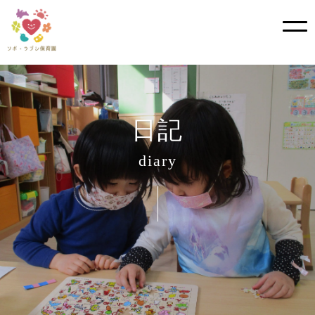
Skip
to
content
日記
diary