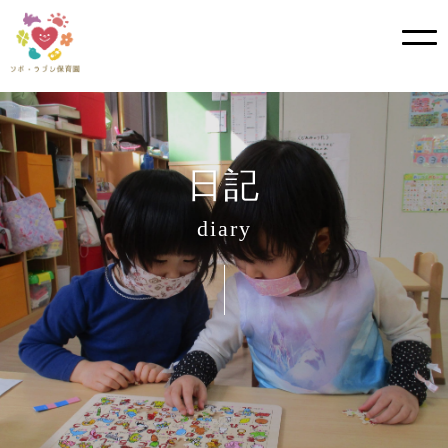
Skip
to
content
日記
diary