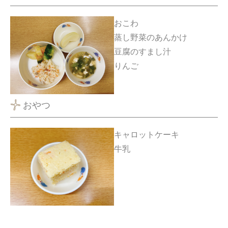
おこわ
蒸し野菜のあんかけ
豆腐のすまし汁
りんご
おやつ
キャロットケーキ
牛乳