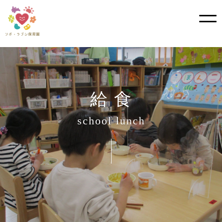
?>
Skip
to
content
給 食
school lunch