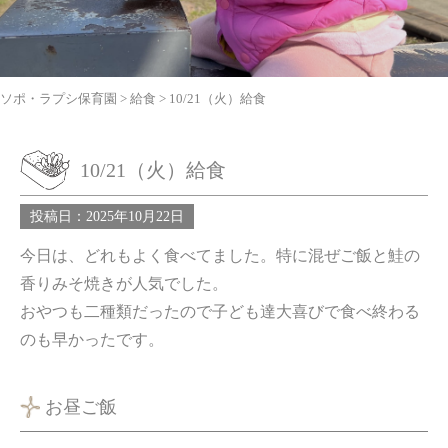
ソポ・ラプシ保育園
>
給食
>
10/21（火）給食
10/21（火）給食
投稿日：2025年10月22日
今日は、どれもよく食べてました。特に混ぜご飯と鮭の
香りみそ焼きが人気でした。
おやつも二種類だったので子ども達大喜びで食べ終わる
のも早かったです。
お昼ご飯