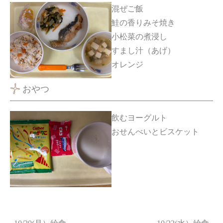
混ぜご飯
鮭の香りみそ焼き
小松菜の煮浸し
すまし汁（あげ）
オレンジ
おやつ
飲むヨーグルト
おせんべいとビスケット