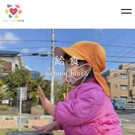
?>
Skip
to
content
給 食
school lunch