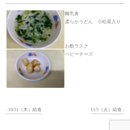
離乳食
柔らかうどん 小松菜入り
お麩ラスク
ベビーチーズ
10/31（木）給食
11/5（火）給食
«
»