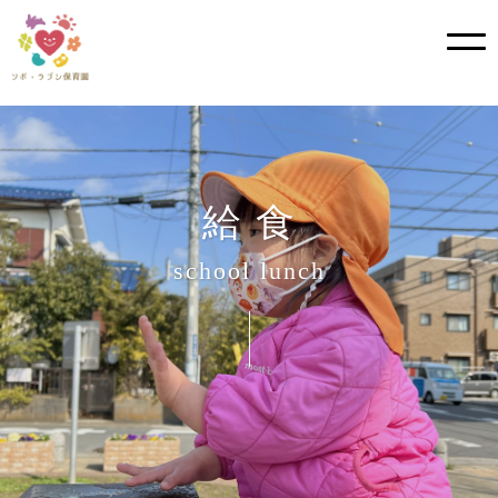
?>
Skip
to
content
給 食
school lunch