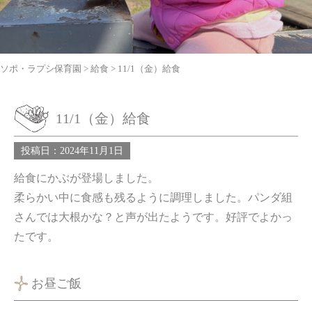
ソポ・ラプシ保育園
>
給食
>
11/1（金）給食
11/1（金）給食
投稿日：2024年11月1日
給食にかぶが登場しました。
柔らかい中に食感も残るように調理しました。パンダ組
さんでは大根かな？と声が出たようです。好評でよかっ
たです。
お昼ご飯