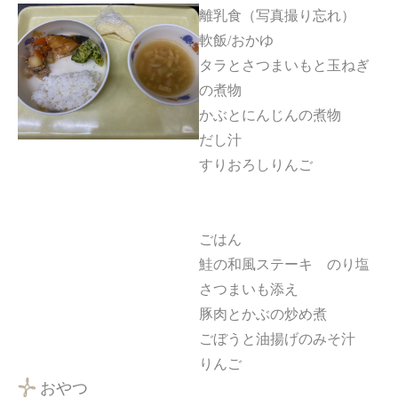
離乳食（写真撮り忘れ）
軟飯/おかゆ
タラとさつまいもと玉ねぎ
の煮物
かぶとにんじんの煮物
だし汁
すりおろしりんご
ごはん
鮭の和風ステーキ のり塩
さつまいも添え
豚肉とかぶの炒め煮
ごぼうと油揚げのみそ汁
りんご
おやつ