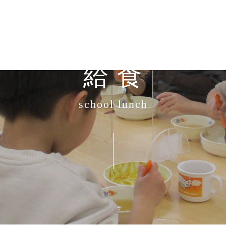
給 食
school lunch