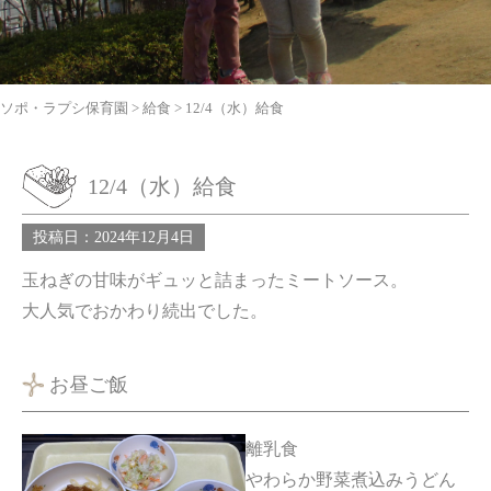
ソポ・ラプシ保育園
>
給食
>
12/4（水）給食
12/4（水）給食
投稿日：2024年12月4日
玉ねぎの甘味がギュッと詰まったミートソース。
大人気でおかわり続出でした。
お昼ご飯
離乳食
やわらか野菜煮込みうどん