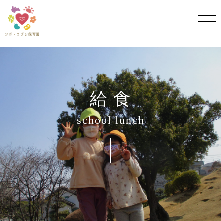
?>
Skip
to
content
給 食
school lunch