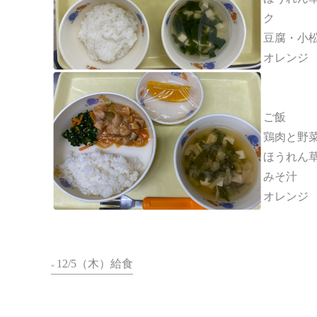
ク
豆腐・小
オレンジ
ご飯
鶏肉と野
ほうれん
みそ汁
オレンジ
12/5（木）給食
«