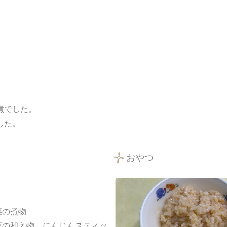
煮でした。
した。
おやつ
菜の煮物
草の和え物 にんじんスティッ