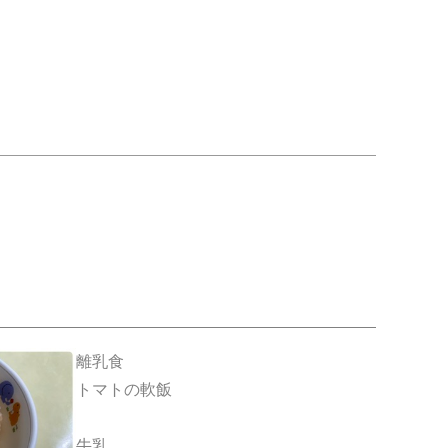
離乳食
トマトの軟飯
牛乳