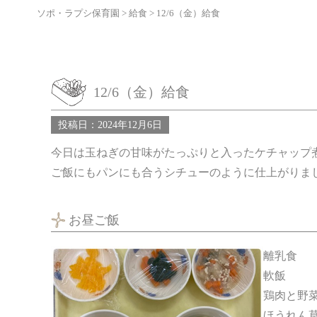
ソポ・ラプシ保育園
>
給食
>
12/6（金）給食
12/6（金）給食
投稿日：2024年12月6日
今日は玉ねぎの甘味がたっぷりと入ったケチャップ
ご飯にもパンにも合うシチューのように仕上がりま
お昼ご飯
離乳食
軟飯
鶏肉と野
ほうれん