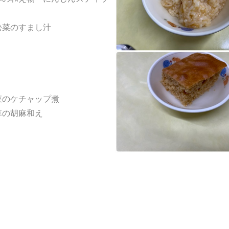
松菜のすまし汁
菜のケチャップ煮
草の胡麻和え