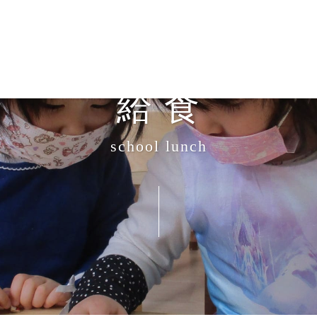
給 食
school lunch