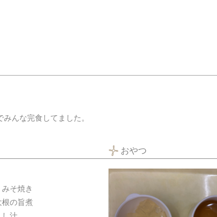
でみんな完食してました。
おやつ
りみそ焼き
大根の旨煮
まし汁