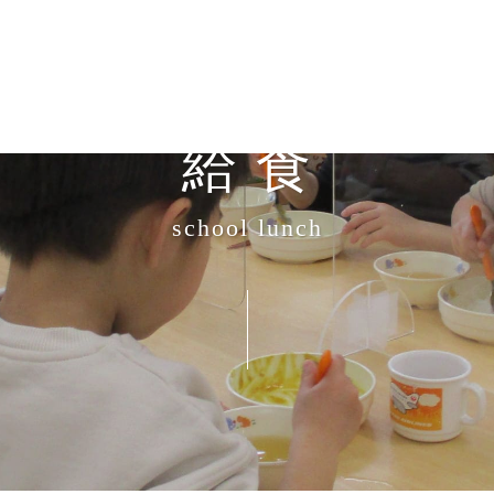
給 食
school lunch