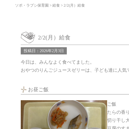
ソポ・ラプシ保育園
>
給食
>
2/2(月）給食
2/2(月）給食
投稿日：2026年2月3日
今日は、みんなよく食べてました。
おやつのりんごジュースゼリーは、子ども達に人気
お昼ご飯
ご飯
たらの香
切り干し
豆腐のす