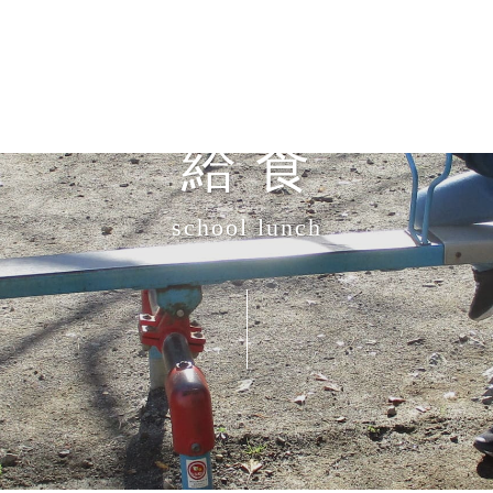
給 食
school lunch