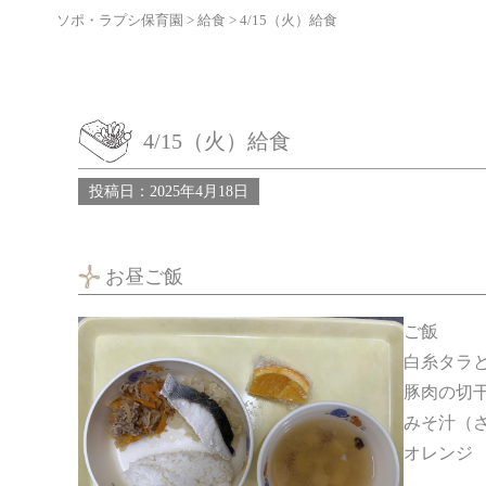
ソポ・ラプシ保育園
>
給食
>
4/15（火）給食
4/15（火）給食
投稿日：2025年4月18日
お昼ご飯
ご飯
白糸タラ
豚肉の切
みそ汁（
オレンジ