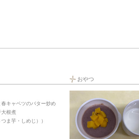
おやつ
と春キャベツのバター炒め
干大根煮
さつま芋・しめじ））