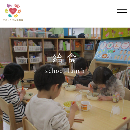
?>
Skip
to
content
給 食
school lunch