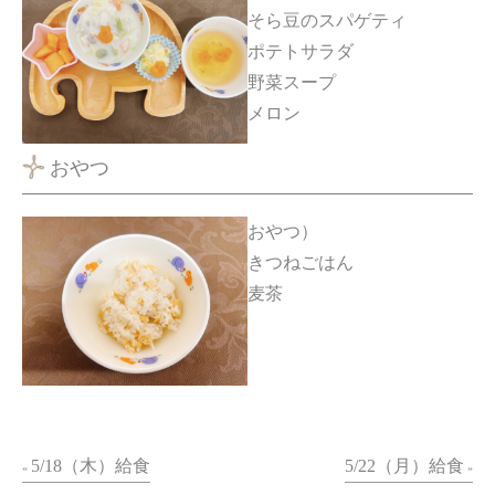
そら豆のスパゲティ
ポテトサラダ
野菜スープ
メロン
おやつ
おやつ）
きつねごはん
麦茶
5/18（木）給食
5/22（月）給食
«
»