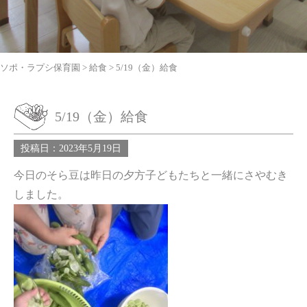
ソポ・ラプシ保育園
>
給食
>
5/19（金）給食
5/19（金）給食
投稿日：2023年5月19日
今日のそら豆は昨日の夕方子どもたちと一緒にさやむき
しました。