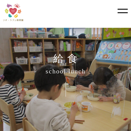
?>
Skip
to
content
給 食
school lunch