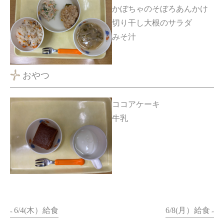
かぼちゃのそぼろあんかけ
切り干し大根のサラダ
みそ汁
おやつ
ココアケーキ
牛乳
6/4(木）給食
6/8(月）給食
«
»